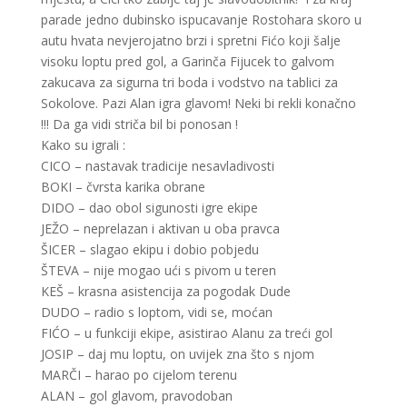
parade jedno dubinsko ispucavanje Rostohara skoro u
autu hvata nevjerojatno brzi i spretni Fićo koji šalje
visoku loptu pred gol, a Garinča Fijucek to galvom
zakucava za sigurna tri boda i vodstvo na tablici za
Sokolove. Pazi Alan igra glavom! Neki bi rekli konačno
!!! Da ga vidi striča bil bi ponosan !
Kako su igrali :
CICO – nastavak tradicije nesavladivosti
BOKI – čvrsta karika obrane
DIDO – dao obol sigunosti igre ekipe
JEŽO – neprelazan i aktivan u oba pravca
ŠICER – slagao ekipu i dobio pobjedu
ŠTEVA – nije mogao ući s pivom u teren
KEŠ – krasna asistencija za pogodak Dude
DUDO – radio s loptom, vidi se, moćan
FIĆO – u funkciji ekipe, asistirao Alanu za treći gol
JOSIP – daj mu loptu, on uvijek zna što s njom
MARČI – harao po cijelom terenu
ALAN – gol glavom, pravodoban