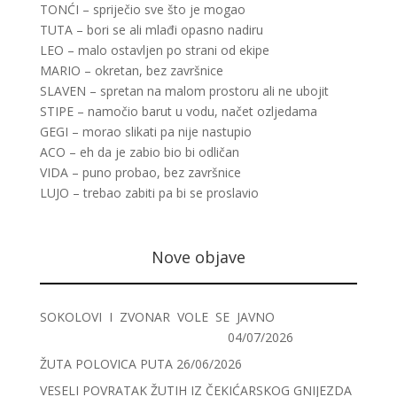
TONĆI – spriječio sve što je mogao
TUTA – bori se ali mlađi opasno nadiru
LEO – malo ostavljen po strani od ekipe
MARIO – okretan, bez završnice
SLAVEN – spretan na malom prostoru ali ne ubojit
STIPE – namočio barut u vodu, načet ozljedama
GEGI – morao slikati pa nije nastupio
ACO – eh da je zabio bio bi odličan
VIDA – puno probao, bez završnice
LUJO – trebao zabiti pa bi se proslavio
Nove objave
SOKOLOVI I ZVONAR VOLE SE JAVNO
04/07/2026
ŽUTA POLOVICA PUTA
26/06/2026
VESELI POVRATAK ŽUTIH IZ ČEKIĆARSKOG GNIJEZDA