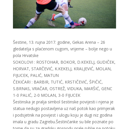
Šestine, 13. rujna 2017. godine, Gekas Arena – 26
gledatelja s plaćenom cugom, vrijeme – bolje nego u
pola Hrvatske
SOKOLOVI : ROSTOHAR, BOKOR, D.KEKELJ, GUDIČEK,
HORVAT, STARČEVIĆ, K.KEKELJ, KRALJEVIĆ, MOLAN,
FIJUCEK, PALIĆ, MATUN
ČEKIĆARI : BARBIR, TUTIĆ, KRSTIČEVIĆ, ŠPIČIĆ,
S.BRNAS, VRAČAR, OSTREŽ, VIDUKA, MARŠIĆ, GENC
1-0 PALIĆ, 2-0 MOLAN, 3-0 FIJUCEK
Šestinska je pralja simbol šestinske povijesti i njena je
statua nedugo postavljena uz naš potok kao primjerak
i podsjetnik na povijest i ulogu koju je dugi niz godina
imala u gradu Zagrebu.Šestinčanke su bile poznate po
tome da su za gradsku gospodu prale rublje na potoku