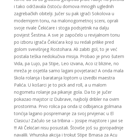
i tako održavala čistoću domova mnogih uglednih
zagrebačkih obitelji. Jučer su pak igrači Sokolova u
modernijem tonu, na malonogometnoj sceni, oprali
svoje rivale Čekićare i stoga podsjetnik na dalju
povijest Šestina. A sve je započelo u revijalnom tonu
po izboru igrača Čekićara koji su redali prilike pred
golom svevišnjeg Rostohara. Ali zabiti gol, to je već
postala teška nedokučiva misija. Probao je prvo šutem
Vida, pa Lujo, pa Stipe, Leo izvana, Aco iz blizine, no
mreža je osjetila samo lagani povjetarac! A onda mala
škola rolanja i baratanja loptom u izvedbi maestra
Palića. U košarci je to pick and roll, a u malom
nogometu rolanje pa pikanje gola. Da to je jučer
pokazao majstor iz Dubrave, najbolji dribler na ovim
prostorima. Prvo rolica pa onda iz odbijanca golmana
tonćija lagano pospremanje za svoj prvijenac u El
Clasicu.! Začulo se sa tribina – Josipe majstore i javi se
!!! Ali Čekićari nisu posustali. Štoviše još su goropadnije
navalili. Vrhunska akcija i trokut Stipe Brnasa za Acu