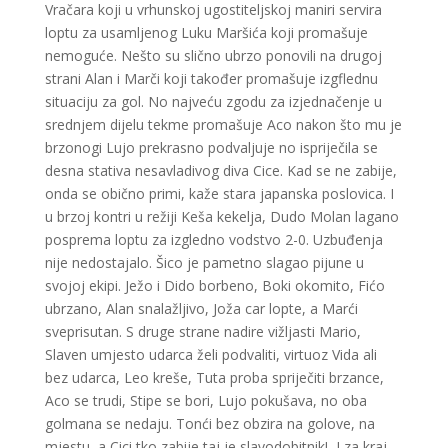
Vračara koji u vrhunskoj ugostiteljskoj maniri servira
loptu za usamljenog Luku Maršića koji promašuje
nemoguće. Nešto su slično ubrzo ponovili na drugoj
strani Alan i Marči koji također promašuje izgflednu
situaciju za gol. No najveću zgodu za izjednačenje u
srednjem dijelu tekme promašuje Aco nakon što mu je
brzonogi Lujo prekrasno podvaljuje no ispriječila se
desna stativa nesavladivog diva Cice. Kad se ne zabije,
onda se obično primi, kaže stara japanska poslovica. I
u brzoj kontri u režiji Keša kekelja, Dudo Molan lagano
posprema loptu za izgledno vodstvo 2-0. Uzbuđenja
nije nedostajalo. Šico je pametno slagao pijune u
svojoj ekipi. Ježo i Dido borbeno, Boki okomito, Fićo
ubrzano, Alan snalažljivo, Joža car lopte, a Marći
sveprisutan. S druge strane nadire vižljasti Mario,
Slaven umjesto udarca želi podvaliti, virtuoz Vida ali
bez udarca, Leo kreše, Tuta proba spriječiti brzance,
Aco se trudi, Stipe se bori, Lujo pokušava, no oba
golmana se nedaju. Tonći bez obzira na golove, na
mjestu, a Cici tko zabije taj je slavodobitnik! I za kraj