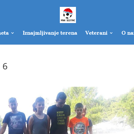
eta
Iznajmljivanje terena
Veterani
O n
 6