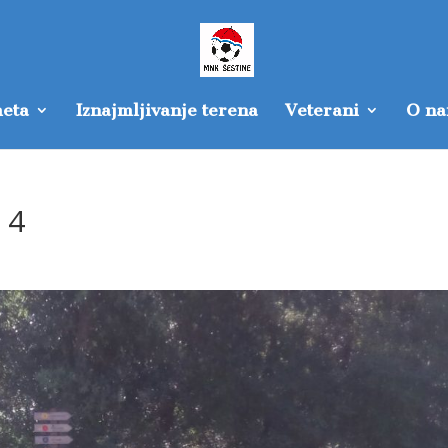
eta
Iznajmljivanje terena
Veterani
O n
 4