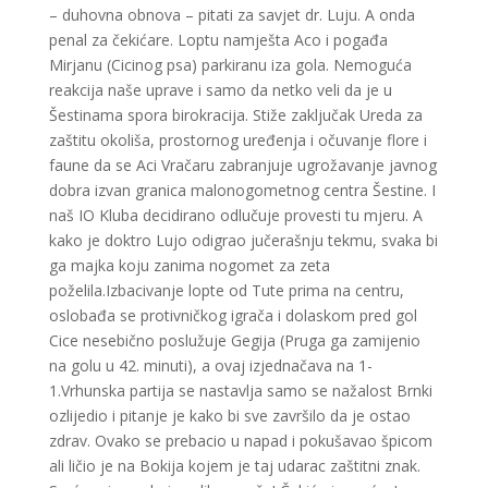
– duhovna obnova – pitati za savjet dr. Luju. A onda
penal za čekićare. Loptu namješta Aco i pogađa
Mirjanu (Cicinog psa) parkiranu iza gola. Nemoguća
reakcija naše uprave i samo da netko veli da je u
Šestinama spora birokracija. Stiže zaključak Ureda za
zaštitu okoliša, prostornog uređenja i očuvanje flore i
faune da se Aci Vračaru zabranjuje ugrožavanje javnog
dobra izvan granica malonogometnog centra Šestine. I
naš IO Kluba decidirano odlučuje provesti tu mjeru. A
kako je doktro Lujo odigrao jučerašnju tekmu, svaka bi
ga majka koju zanima nogomet za zeta
poželila.Izbacivanje lopte od Tute prima na centru,
oslobađa se protivničkog igrača i dolaskom pred gol
Cice nesebično poslužuje Gegija (Pruga ga zamijenio
na golu u 42. minuti), a ovaj izjednačava na 1-
1.Vrhunska partija se nastavlja samo se nažalost Brnki
ozlijedio i pitanje je kako bi sve završilo da je ostao
zdrav. Ovako se prebacio u napad i pokušavao špicom
ali ličio je na Bokija kojem je taj udarac zaštitni znak.