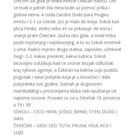
Srećom iza gola je velika mreža! Čekićari nasrću. Leo
se trudi iz petnih žila Hera bodri uz pomoć Joška i
golova nema. A onda čarobni Dudo para Pruginu
mrežu i 2-1 za Sokole. Još je malo do kraja. Sokoli kao
ptica Feniks. Vedro nebo im se prikazuje. Ali sreća i
znanje prate Čekićare. Gužva oko gola, a onda treba
paziti najstarijeg i najiskusnijeg, a to su Sokoli smetnuli
s uma. Radno mjesto druga stativa, zaposlen, učinkovit
Gegi i 2-2. Kakav preokret, kakva ludnica. Sokoli
bezvoljno osluškuju kad će zvonar bezjak odfućkati
kraj njihove agonije, a Čekićari na krilima Luje postižu
pogodak i slave pobjedu koja je u konačnici i dala
pobjednika ove godine. Odmah je dogovoren
teambuilding u prostorijama Kluba radi opuštanja od
naporne sezone. Pozvani su svi u četvrtak 18. prosinca
u 19 i 30!
SOKOLI – CICO; HERA; JOŠKO; BRNKI; STEN; DUDO I
IVAN
ČEKIĆARI – GEGI; LEO; TUTA; PRUGA; VIDA; ACO I
LUJO