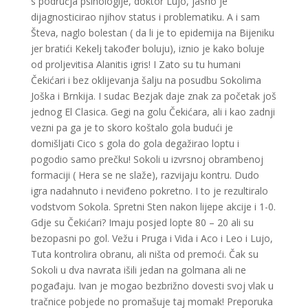
s područja psihologije, doktor Lujo, jasno je
dijagnosticirao njihov status i problematiku. A i sam
Števa, naglo bolestan ( da li je to epidemija na Bijeniku
jer bratići Kekelj također boluju), iznio je kako boluje
od proljevitisa Alanitis igris! I Zato su tu humani
Čekićari i bez oklijevanja šalju na posudbu Sokolima
Joška i Brnkija. I sudac Bezjak daje znak za početak još
jednog El Clasica. Gegi na golu Čekićara, ali i kao zadnji
vezni pa ga je to skoro koštalo gola budući je
domišljati Cico s gola do gola degažirao loptu i
pogodio samo prečku! Sokoli u izvrsnoj obrambenoj
formaciji ( Hera se ne slaže), razvijaju kontru. Dudo
igra nadahnuto i neviđeno pokretno. I to je rezultiralo
vodstvom Sokola. Spretni Sten nakon lijepe akcije i 1-0.
Gdje su Čekićari? Imaju posjed lopte 80 – 20 ali su
bezopasni po gol. Vežu i Pruga i Vida i Aco i Leo i Lujo,
Tuta kontrolira obranu, ali ništa od premoći. Čak su
Sokoli u dva navrata išili jedan na golmana ali ne
pogađaju. Ivan je mogao bezbrižno dovesti svoj vlak u
tračnice pobjede no promašuje taj momak! Preporuka