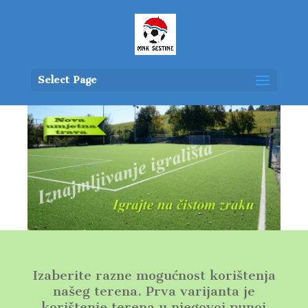
Select Page
Izaberite razne mogućnost korištenja
našeg terena. Prva varijanta je
korištenje terena u njegovoj punoj