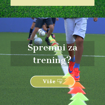
Spremni za
trening?
Više