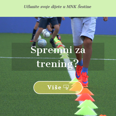
Učlanite svoje dijete u MNK Šestine
Spremni za
trening?
Više