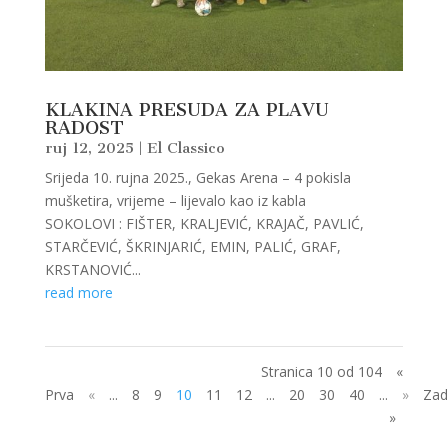
KLAKINA PRESUDA ZA PLAVU
RADOST
ruj 12, 2025
|
El Classico
Srijeda 10. rujna 2025., Gekas Arena – 4 pokisla
mušketira, vrijeme – lijevalo kao iz kabla
SOKOLOVI : FIŠTER, KRALJEVIĆ, KRAJAČ, PAVLIĆ,
STARČEVIĆ, ŠKRINJARIĆ, EMIN, PALIĆ, GRAF,
KRSTANOVIĆ...
read more
Stranica 10 od 104
«
Prva
«
...
8
9
10
11
12
...
20
30
40
...
»
Zad
»