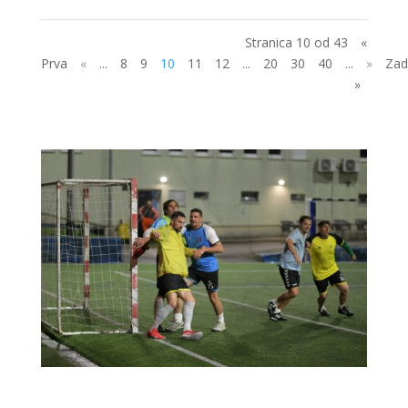
Stranica 10 od 43
«
Prva
«
...
8
9
10
11
12
...
20
30
40
...
»
Zad
»