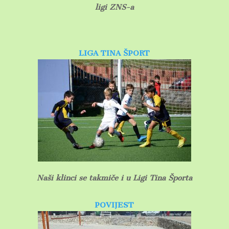
ligi ZNS-a
LIGA TINA ŠPORT
Naši klinci se takmiče i u Ligi Tina Športa
POVIJEST