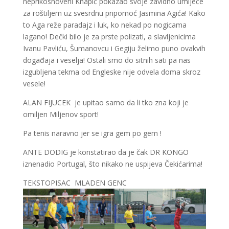
neprikosnoveni Knapić pokazao svoje zavidno umijeće
za roštiljem uz svesrdnu pripomoć Jasmina Agića! Kako
to Aga reže paradajz i luk, ko nekad po nogicama
lagano! Dečki bilo je za prste polizati, a slavljenicima
Ivanu Pavliću, Šumanovcu i Gegiju želimo puno ovakvih
događaja i veselja! Ostali smo do sitnih sati pa nas
izgubljena tekma od Engleske nije odvela doma skroz
vesele!
ALAN FIJUCEK je upitao samo da li tko zna koji je
omiljen Miljenov sport!
Pa tenis naravno jer se igra gem po gem !
ANTE DODIG je konstatirao da je čak DR KONGO
iznenadio Portugal, što nikako ne uspijeva Čekićarima!
TEKSTOPISAC MLADEN GENC