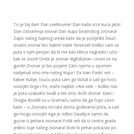
To je taj dan! Dan svetkovine! Dan kada srce kuca jače!
Dan ostvarenja snova! Dan Kupa šestinskog zvonara!
Zapis našeg župnog ureda kaže da je posljedni živući
stvarni zvonar bio Valent Valek Novosel! Koliko sam se
puta s njim penjao da bi me kao klinca nagradio i učio
kak se zvoni! Onda je zvonar digitaliziran i zvoni se na
gumb! Zvonar je bio pojam! Zato njemu u spomen
nadjenuli smo ime našeg Kupa ! Pa Ivan Pavlić veli –
kakve Kutije, tisuću puta sam ga slušal a sad ga hoću
osvojiti! Grga i Fic, inače najbliži crkvi vele – koliko nas
je puta uzaludno budil a tek smo došlI doma! Đani i
Dragia doselili su u Gramaču samo da ga čuju! Leon
kaže – o Zvonaru mi tata doma godinama priča, a sad
ga mogu osvojiti! Aga je odbio Saudijce samo da
gucne iz pehara zvonara! Poldi veli da iz centra grada
jedino čuje našeg zvonara! Bole bi pehar pokazao po