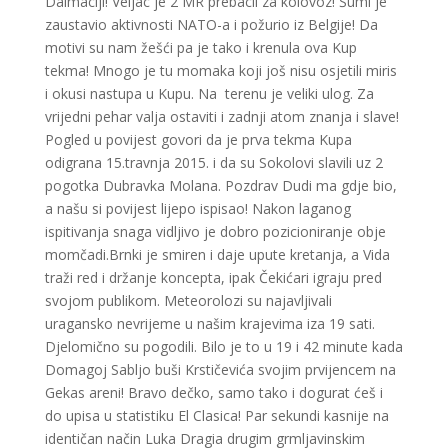
Dalmaciji! Veljac je 2 MR prebacil za kolovoz! Šumi je
zaustavio aktivnosti NATO-a i požurio iz Belgije! Da
motivi su nam žešći pa je tako i krenula ova Kup
tekma! Mnogo je tu momaka koji još nisu osjetili miris
i okusi nastupa u Kupu. Na terenu je veliki ulog. Za
vrijedni pehar valja ostaviti i zadnji atom znanja i slave!
Pogled u povijest govori da je prva tekma Kupa
odigrana 15.travnja 2015. i da su Sokolovi slavili uz 2
pogotka Dubravka Molana. Pozdrav Dudi ma gdje bio,
a našu si povijest lijepo ispisao! Nakon laganog
ispitivanja snaga vidljivo je dobro pozicioniranje obje
momčadi.Brnki je smiren i daje upute kretanja, a Vida
traži red i držanje koncepta, ipak Čekićari igraju pred
svojom publikom. Meteorolozi su najavljivali
uragansko nevrijeme u našim krajevima iza 19 sati.
Djelomično su pogodili. Bilo je to u 19 i 42 minute kada
Domagoj Sabljo buši Krstičevića svojim prvijencem na
Gekas areni! Bravo dečko, samo tako i dogurat ćeš i
do upisa u statistiku El Clasica! Par sekundi kasnije na
identičan način Luka Dragia drugim grmljavinskim