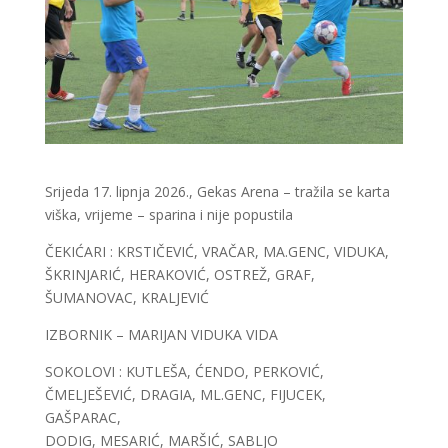
Srijeda 17. lipnja 2026., Gekas Arena – tražila se karta
viška, vrijeme – sparina i nije popustila
ČEKIĆARI : KRSTIČEVIĆ, VRAČAR, MA.GENC, VIDUKA,
ŠKRINJARIĆ, HERAKOVIĆ, OSTREŽ, GRAF,
ŠUMANOVAC, KRALJEVIĆ
IZBORNIK – MARIJAN VIDUKA VIDA
SOKOLOVI : KUTLEŠA, ĆENDO, PERKOVIĆ,
ČMELJEŠEVIĆ, DRAGIA, ML.GENC, FIJUCEK,
GAŠPARAC,
DODIG, MESARIĆ, MARŠIĆ, SABLJO