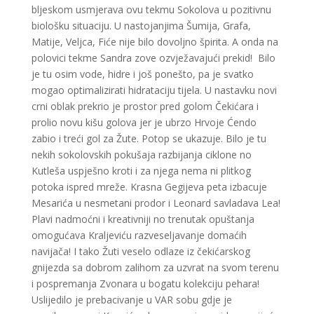
bljeskom usmjerava ovu tekmu Sokolova u pozitivnu
biološku situaciju. U nastojanjima Šumija, Grafa,
Matije, Veljca, Fiće nije bilo dovoljno špirita. A onda na
polovici tekme Sandra zove ozvježavajući prekid! Bilo
je tu osim vode, hidre i još ponešto, pa je svatko
mogao optimalizirati hidrataciju tijela. U nastavku novi
crni oblak prekrio je prostor pred golom Čekićara i
prolio novu kišu golova jer je ubrzo Hrvoje Ćendo
zabio i treći gol za Žute. Potop se ukazuje. Bilo je tu
nekih sokolovskih pokušaja razbijanja ciklone no
Kutleša uspješno kroti i za njega nema ni plitkog
potoka ispred mreže. Krasna Gegijeva peta izbacuje
Mesarića u nesmetani prodor i Leonard savladava Lea!
Plavi nadmoćni i kreativniji no trenutak opuštanja
omogućava Kraljeviću razveseljavanje domaćih
navijača! I tako Žuti veselo odlaze iz čekićarskog
gnijezda sa dobrom zalihom za uzvrat na svom terenu
i pospremanja Zvonara u bogatu kolekciju pehara!
Uslijedilo je prebacivanje u VAR sobu gdje je