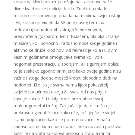
koracima klinci pokazuju težnju nastavka ove naše
divne kvartovske tradicije hakla. Znači, na mladost
mislimo jer ispravna je ona da na mladima svijet ostaje
! Ali, krasno je vidjeti da SE prije našeg termina
redovno igra hodomet. Udruga Sijede vrijede,
predvođena gosparom Ivom Bulašem, okuplja „starije
mladiće“, koji ponosno i radosno nose svoje godine i
aktivno se druže kroz novi vid rekreacije koja i u ovim
kasnim godinama omogućava svima koji vole
nogomet prezentaciju u sporijem, ali sigurnijem obliku
te je svakako zgodno primijetiti kako ovdje godine nisu
važne i stoga dok se možeš kretati slobodno dođi na
hodomet. Eto, to je svima nama lijepi pokazatelj
svijetle budućnosti u koju će svaki od nas prije ili
kasnije zakoračiti i dalje moći prezentirati svoj
malonogometni izričaj. Zaključak je da osim što je
prekrasno gledati klince kako uče, još ljepše je vidjeti
stariju populaciju kako se po terenu vuče ! A naša
sadašnjost iz dana u dan donosi neku novost i pozitivu.
Jučer je na vrata Sokolova ponosno stao, a mi ga