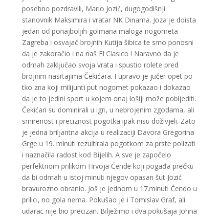
posebno pozdravili, Mario Jozić, dugogodišnji
stanovnik Maksimira i vratar NK Dinama. Joza je doista
jedan od ponajboljih golmana maloga nogometa
Zagreba i osvajač brojnih Kutija šibica te smo ponosni
da je zakoračio i na naš El Clasico ! Naravno da je
odmah zaključao svoja vrata i spustio rolete pred
brojnim nasrtajima Čekićara. I upravo je jučer opet po
tko zna koji milijunti put nogomet pokazao i dokazao
da je to jedini sport u kojem onaj lošiji može pobijediti.
Čekićari su dominirali u igri, u nebrojenim zgodama, ali
smirenost i preciznost pogotka ipak nisu doživjeli. Zato
je jedna briljantna akcija u realizaciji Davora Gregorina
Grge u 19. minuti rezultirala pogotkom za prste polizati
i naznačila radost kod Bijelih. A sve je započelo
perfektnom prilikom Hrvoja Ćende koji pogađa prečku
da bi odmah u istoj minuti njegov opasan šut Jozić
bravurozno obranio. Još je jednom u 17.minuti Ćendo u
prilici, no gola nema. Pokušao je i Tomislav Graf, ali
udarac nije bio precizan. Bilježimo i dva pokušaja Johna