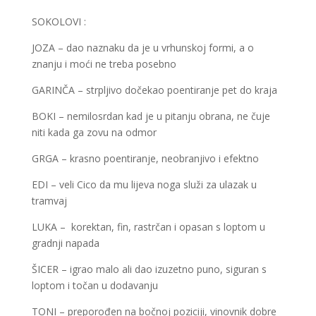
SOKOLOVI :
JOZA – dao naznaku da je u vrhunskoj formi, a o
znanju i moći ne treba posebno
GARINČA – strpljivo dočekao poentiranje pet do kraja
BOKI – nemilosrdan kad je u pitanju obrana, ne čuje
niti kada ga zovu na odmor
GRGA – krasno poentiranje, neobranjivo i efektno
EDI – veli Cico da mu lijeva noga služi za ulazak u
tramvaj
LUKA – korektan, fin, rastrčan i opasan s loptom u
gradnji napada
ŠICER – igrao malo ali dao izuzetno puno, siguran s
loptom i točan u dodavanju
TONI – preporođen na bočnoj poziciji, vinovnik dobre