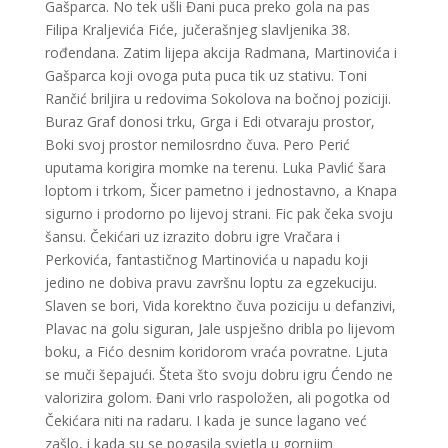
Gašparca. No tek ušli Đani puca preko gola na pas
Filipa Kraljevića Fiće, jučerašnjeg slavljenika 38.
rođendana. Zatim lijepa akcija Radmana, Martinovića i
Gašparca koji ovoga puta puca tik uz stativu. Toni
Rančić briljira u redovima Sokolova na bočnoj poziciji.
Buraz Graf donosi trku, Grga i Edi otvaraju prostor,
Boki svoj prostor nemilosrdno čuva. Pero Perić
uputama korigira momke na terenu. Luka Pavlić šara
loptom i trkom, Šicer pametno i jednostavno, a Knapa
sigurno i prodorno po lijevoj strani. Fic pak čeka svoju
šansu. Čekićari uz izrazito dobru igre Vračara i
Perkovića, fantastičnog Martinovića u napadu koji
jedino ne dobiva pravu završnu loptu za egzekuciju.
Slaven se bori, Vida korektno čuva poziciju u defanzivi,
Plavac na golu siguran, Jale uspješno dribla po lijevom
boku, a Fićo desnim koridorom vraća povratne. Ljuta
se muči šepajući. Šteta što svoju dobru igru Ćendo ne
valorizira golom. Đani vrlo raspoložen, ali pogotka od
Čekićara niti na radaru. I kada je sunce lagano već
zašlo, i kada su se pogasila svjetla u gornjim