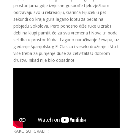
prostorijama gdje izvjesne gospođe tjelovježbom
održavaju svoju rekreaciju, Garinča Fijucek u pet
sekundi do kraja gura lagano loptu za pečat na
pobjedu Sokolova. Pero ponosno diže ruke u zrak i
debi na klupi pamtit će za sva vremena ! Nova tri boda i
selidba u prostor Kluba. Lagano naručivanje čevapa, uz
gledanje španjolskog El Clasica i veselo druženje i što ti
više treba za punjenje duše za četvrtak! U dobrom
društvu nikad nije bilo dosadno!
KAKO SU IGRALI :