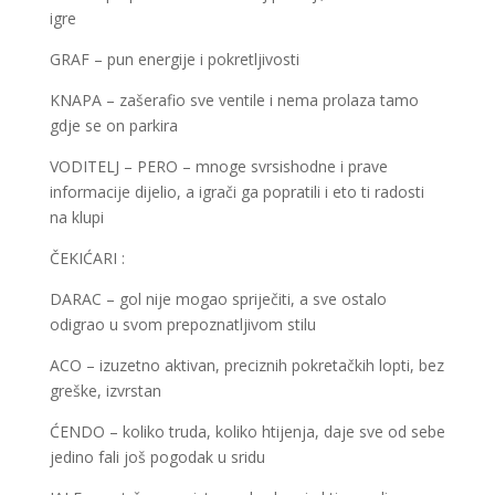
igre
GRAF – pun energije i pokretljivosti
KNAPA – zašerafio sve ventile i nema prolaza tamo
gdje se on parkira
VODITELJ – PERO – mnoge svrsishodne i prave
informacije dijelio, a igrači ga popratili i eto ti radosti
na klupi
ČEKIĆARI :
DARAC – gol nije mogao spriječiti, a sve ostalo
odigrao u svom prepoznatljivom stilu
ACO – izuzetno aktivan, preciznih pokretačkih lopti, bez
greške, izvrstan
ĆENDO – koliko truda, koliko htijenja, daje sve od sebe
jedino fali još pogodak u sridu