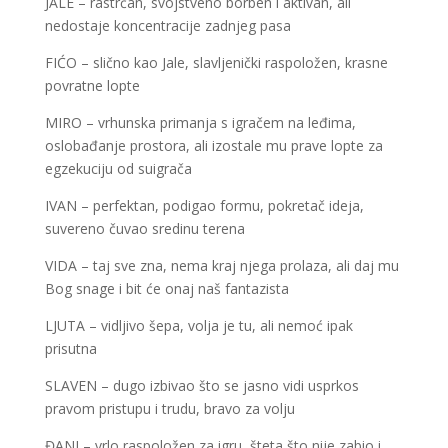
JALE – rastrčan, svojstveno borben i aktivan, ali
nedostaje koncentracije zadnjeg pasa
FIĆO – slično kao Jale, slavljenički raspoložen, krasne
povratne lopte
MIRO – vrhunska primanja s igračem na leđima,
oslobađanje prostora, ali izostale mu prave lopte za
egzekuciju od suigrača
IVAN – perfektan, podigao formu, pokretač ideja,
suvereno čuvao sredinu terena
VIDA – taj sve zna, nema kraj njega prolaza, ali daj mu
Bog snage i bit će onaj naš fantazista
LJUTA – vidljivo šepa, volja je tu, ali nemoć ipak
prisutna
SLAVEN – dugo izbivao što se jasno vidi usprkos
pravom pristupu i trudu, bravo za volju
ĐANI – vrlo raspoložen za igru, šteta što nije zabio i