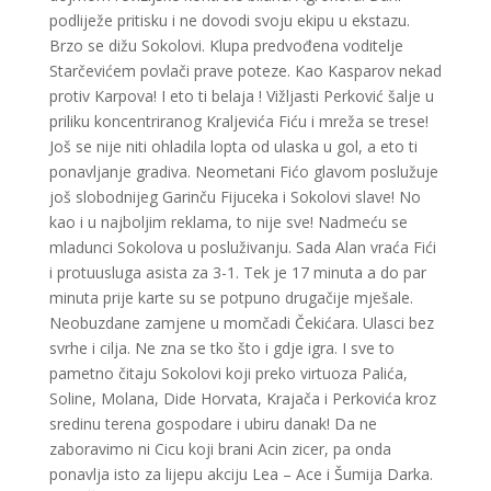
podliježe pritisku i ne dovodi svoju ekipu u ekstazu.
Brzo se dižu Sokolovi. Klupa predvođena voditelje
Starčevićem povlači prave poteze. Kao Kasparov nekad
protiv Karpova! I eto ti belaja ! Vižljasti Perković šalje u
priliku koncentriranog Kraljevića Fiću i mreža se trese!
Još se nije niti ohladila lopta od ulaska u gol, a eto ti
ponavljanje gradiva. Neometani Fićo glavom poslužuje
još slobodnijeg Garinču Fijuceka i Sokolovi slave! No
kao i u najboljim reklama, to nije sve! Nadmeću se
mladunci Sokolova u posluživanju. Sada Alan vraća Fići
i protuusluga asista za 3-1. Tek je 17 minuta a do par
minuta prije karte su se potpuno drugačije mješale.
Neobuzdane zamjene u momčadi Čekićara. Ulasci bez
svrhe i cilja. Ne zna se tko što i gdje igra. I sve to
pametno čitaju Sokolovi koji preko virtuoza Palića,
Soline, Molana, Dide Horvata, Krajača i Perkovića kroz
sredinu terena gospodare i ubiru danak! Da ne
zaboravimo ni Cicu koji brani Acin zicer, pa onda
ponavlja isto za lijepu akciju Lea – Ace i Šumija Darka.