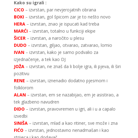
Kako su igrali :
CICO
– izvrstan, par nevjerojatnih obrana
BOKI
– izvrstan, gol špicom zar je to nešto novo
HERA
– izvrstan, znao je ispucati kad treba
MARĆI
– izvrstan, totalno u funkciji ekipe
ŠICER
– izvrstan, a naročito u plesu
DUDO
– izvrstan, giljao, otvarao, zatvarao, lomio
IVAN
– izvrstan, kako je samo podvalio za
izjednačenje, a tek kao DJ
JOŽA
– izvrstan, ne znaš da li bolje igra, ili pjeva, ili širi
pozitivu
RENE
– izvrstan, iznenadio dodatno pjesmom i
folklorom
ALAN
– izvrstan, em se nazabijao, em je asistirao, a
tek glazbeno navudren
DIDO
– izvrstan, pravovremen u igri, ali i u a capalo
izvedbi
SINIŠA
– izvrstan, mlad a kao ritiner, sve može i zna
FIĆO
– izvrstan, jednostavno nenadmašan i kao
strijeca i kao dodavač