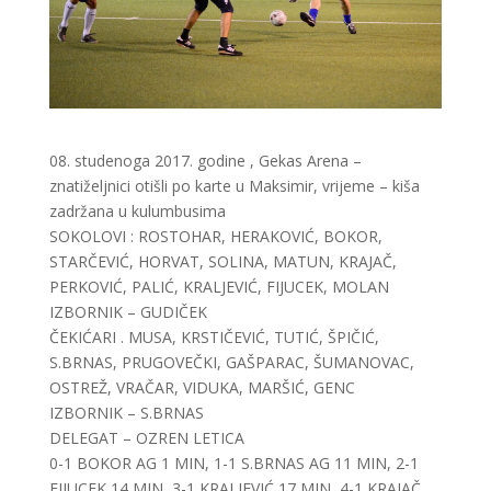
08. studenoga 2017. godine , Gekas Arena –
znatiželjnici otišli po karte u Maksimir, vrijeme – kiša
zadržana u kulumbusima
SOKOLOVI : ROSTOHAR, HERAKOVIĆ, BOKOR,
STARČEVIĆ, HORVAT, SOLINA, MATUN, KRAJAČ,
PERKOVIĆ, PALIĆ, KRALJEVIĆ, FIJUCEK, MOLAN
IZBORNIK – GUDIČEK
ČEKIĆARI . MUSA, KRSTIČEVIĆ, TUTIĆ, ŠPIČIĆ,
S.BRNAS, PRUGOVEČKI, GAŠPARAC, ŠUMANOVAC,
OSTREŽ, VRAČAR, VIDUKA, MARŠIĆ, GENC
IZBORNIK – S.BRNAS
DELEGAT – OZREN LETICA
0-1 BOKOR AG 1 MIN, 1-1 S.BRNAS AG 11 MIN, 2-1
FIJUCEK 14 MIN, 3-1 KRALJEVIĆ 17 MIN, 4-1 KRAJAČ