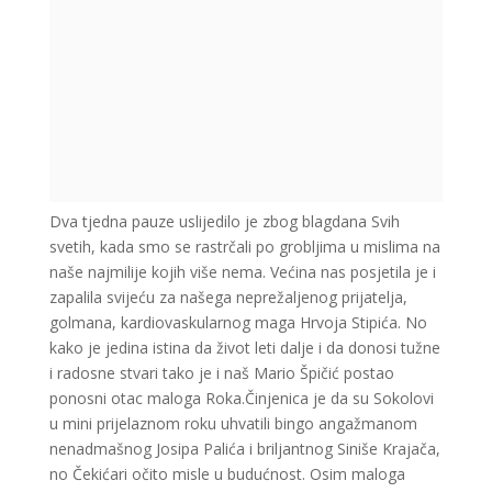
Dva tjedna pauze uslijedilo je zbog blagdana Svih
svetih, kada smo se rastrčali po grobljima u mislima na
naše najmilije kojih više nema. Većina nas posjetila je i
zapalila svijeću za našega neprežaljenog prijatelja,
golmana, kardiovaskularnog maga Hrvoja Stipića. No
kako je jedina istina da život leti dalje i da donosi tužne
i radosne stvari tako je i naš Mario Špičić postao
ponosni otac maloga Roka.Činjenica je da su Sokolovi
u mini prijelaznom roku uhvatili bingo angažmanom
nenadmašnog Josipa Palića i briljantnog Siniše Krajača,
no Čekićari očito misle u budućnost. Osim maloga