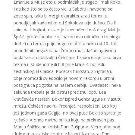
Emanuela Muse eto u podmladak je stigao i mali Roko.
I da kao što se to često vidi u Saboru i navodno se
zove spin, tako bi mogli okarakterizirati termin u
ponedjeljak kada nitko od Sokolova nije došao. Da li
spin, da li bojkot, ostao je iznenađen i naš dragi Matija
Špičić, profesionalac koji nakon dva odrađena treninga
dođe i na termin prije nego će otići u neku od 10- tak
ponuđenih angažmana. Želimo mu izdašan ugovor a
onda sretan dolazak u Čekićare. I započela je tako prva
tekma u studenome ili ti 8 prije kraja 4. po redu
šestinskog El Clasica. Početak furiozan. 26 igrača u
obje momčadi svjedočilo je novom rekordu u brzini
postignuća pogotka na našem derbiju. Dvadeset i neka
sekunda trebala je da oštru i preciznu loptu Lea
krstičevića nesretni Bokor ispred Genca ugura u vlastitu
mrežu. Čekićari nadiru. Prednjači raspoloženi Leo koji
još jednom gađa Gegija, no ovaj puta Boki to spretnije
rješava. A onda matna prilika koju na prekrasan pas
Marija Špičića ne koristi Đani Gašparac. Vjerojatno pod
dojmom revizijske kontrole bilanci Agrokora. Đani