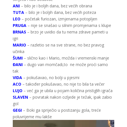
ANI
– bilo je i boljih dana, bez većih obrana
TUTA
– bilo je i boljih dana, bez većih poteza
LEO
– početak furiozan, izmjenama potopljen
PRUGA
– nije se snašao u silnim promjenama s klupe
BRNAS
– brzo je uvidio da tu nema zdrave pameti u
igri
MARIO
– razletio se na sve strane, no bez pravog
učinka
ŠUMI
– slično kao i Mario, možda i vremenski manje
ĐANI
– dugo van momčadi,to ne može proći samo
tak
VIDA
– pokušavao, no bolji u pjesmi
ACO
– također pokušavao, no nije to bila ta večer
LUJO
– već ga je ubila u pojam količina pristiglih igrača
SLAVEN
– povratak nakon ozljede je težak, ipak zabio
gol
GEGI
– Boki ga spriječio u postizanju gola, treće
poluvrijeme mu lakše
Reproduktor