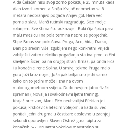
A da Čekićari nisu svoji zorno pokazuje 25 minuta kada
Alan izvodi korner, a Siniša Krajač neometan sa 8
metara neobranjivo pogađa Anijev gol. Hera već
pomalo slavi, Marći rutinski razgrađuje, Šico melje
rolanjem. Sve štima što pokazuje i Boki čija špica para
malu mrežicu i na pola termina nazire se pobjednik.
Stipe Brnas sve pokušava. Pruga, Aco, Vida, Darko,
Đani po sredini više izgubljeni nego konkretni. Vrijedi
zabilježiti zatim nekoliko pogađanja stativa. prvo to čini
slavljenik Šicer, pa na drugoj strani Brnas, pa onda Fića
i u konačnici rene Solina. U smiraj tekme Pruga malo
gura Joži kroz noge., Joža pak briljantno jedri samo
kako on to jedini može i zna na ovom
malonogometnom svijetu. Dudo nevjerojatno fizički
spreman ( Novalja i svakodnevni ljetni trening).
Krajač precizan, Alan i Fićo neuhvatljivi.Efektan je i
pokušaj krstičevića letećim volejom, a kada su već
pohitali jedni drugima u čestitare doslovno u zadnjoj
sekundi oporavljeni Slaven Ostrež gura loiptu za
konačnih 5-2. Briljantni Sokolovi maestralno su