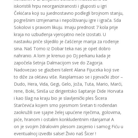
iskoristili hrpu neorganiziranosti i gluposti u igri
Čekićara koji su juednostavno podlegli brojnom stanju,
pogrešnim izmjenama i nepoštivanju igre i igrača. Sda
Sokolovi s pravom likuju. Imaju prednost 7 kola prije
kraja no uzbuđenja vjerojatno neće izostati. U
nastavku priče slijedilo je čašćenje marija za rođenje
sina. Naš Tomo iz Dobar teka nas je opet dobro
nahranio. A lom je krenuo po Dj perkanu kada je
započela šetnja Dalmacijom sve do Zagorja.
Nadovezao se glazbeni talent Alana Fijuceka koji sve
to diže za oktavu više. Rasplamsao se i pjevački zbor –
Dudo, Hera, Vida, Gegi, Gelo, Joža, Tuta, Mario, Marći,
rene, Boki, Siniša uz dirigentsko šaptanje Dide Horvata
i kao šlag na kraju bio je slavljenički ples Šicera
Starčevića kojem smo pjesmom Sretan ti rođendan
zaokružili sve sjajne želej upućene riječima, golovima,
piće, hranom i ostalim konkludentnim rdanjama! A
on je svojim ždralovim plesom zasjenio i samog Fiću u
eventualnoj izvedbi salse! Živio naš Šicer !