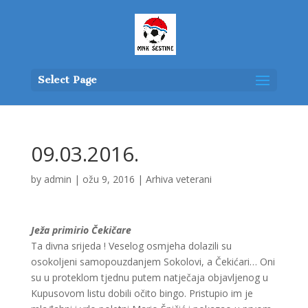
Select Page
09.03.2016.
by
admin
|
ožu 9, 2016
|
Arhiva veterani
Ježa primirio Čekičare
Ta divna srijeda ! Veselog osmjeha dolazili su
osokoljeni samopouzdanjem Sokolovi, a Čekićari… Oni
su u proteklom tjednu putem natječaja objavljenog u
Kupusovom listu dobili očito bingo. Pristupio im je