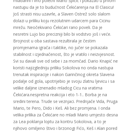
mlađahni i vrlo poletni Mario Špičić i pokazao u prvom
nastupu da je to budućnost Čekićarenja na El Clasicu!
Još strasti nisu uzavrle, a Slaven Ostrež solo slalom
dolazi u priliku koju rezolutnim udarcem para Cicinu
mrežu. Neočekivano Čekićari rano poveli. Da je
nesretni Lujo bio precizniji bilo bi vodstvo još i veće.
Brojnost u oba sastava rezultirala je čestim
promjenama igrača i taktike, no jučer se pokazala
stabilnost i izjednačenost, što je vratilo i neizvjesnost.
Svi su davali sve od sebe i za momčad. Dario Knapić ne
koristi najizgledniju priliku Sokolova no onda nastupa
trenutak inspiracije i nakon Garinčinog okreta Slavena
podalje od gola, upotrijebio je svoju zlatnu ljevicu i sa
velike daljine iznenadio mladog Cicu na vratima
Čekićara.nespretna reakcija i eto 1-1.. Borba je na
sredini terena. Trude se veznjaci. Prednjače Vida, Pruga
Mario, te Pero, Dido i Keš. Ali bez promjena. I onda
velika prilika za Čekićare no mladi Mario umjesto desna
za Lea poklanja loptu za kontru Sokolova, a to je
njihovo omiljeno štivo i brzonogi Fićo, Keš i Alan pored