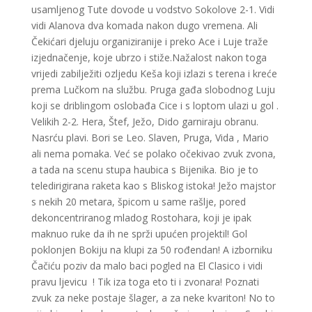
usamljenog Tute dovode u vodstvo Sokolove 2-1. Vidi
vidi Alanova dva komada nakon dugo vremena. Ali
Čekićari djeluju organiziranije i preko Ace i Luje traže
izjednačenje, koje ubrzo i stiže.Nažalost nakon toga
vrijedi zabilježiti ozljedu Keša koji izlazi s terena i kreće
prema Lučkom na službu. Pruga gađa slobodnog Luju
koji se driblingom oslobađa Cice i s loptom ulazi u gol .
Velikih 2-2. Hera, Štef, Ježo, Dido garniraju obranu.
Nasrću plavi. Bori se Leo. Slaven, Pruga, Vida , Mario
ali nema pomaka. Već se polako očekivao zvuk zvona,
a tada na scenu stupa haubica s Bijenika. Bio je to
teledirigirana raketa kao s Bliskog istoka! Ježo majstor
s nekih 20 metara, špicom u same rašlje, pored
dekoncentriranog mladog Rostohara, koji je ipak
maknuo ruke da ih ne sprži upućen projektil! Gol
poklonjen Bokiju na klupi za 50 rođendan! A izborniku
Čačiću poziv da malo baci pogled na El Clasico i vidi
pravu ljevicu ! Tik iza toga eto ti i zvonara! Poznati
zvuk za neke postaje šlager, a za neke kvariton! No to