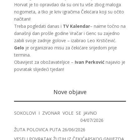
Horvat je to opravdao da su oni tu više zbog maloga
nogometa, a tko je kriv igračima Čekićara koji su očito
načitani!
Treba pogledati danas i
TV Kalendar
– naime točno na
današnji dan prošle godine Vračar i Genc su zajedno
zabili svoje zadnje golove – izabrao Leo Krstičević.
Gelo
je organizirao misu za čekićare srijedom prije
termina.
Obavijest za obožavateljice –
Ivan Perković
najavio je
povratak slijedeći tjedan!
Nove objave
SOKOLOVI I ZVONAR VOLE SE JAVNO
04/07/2026
ŽUTA POLOVICA PUTA
26/06/2026
VESELI POVRATAK ŽUTIH IZ ČEKIĆARSKOG GNIJEZDA