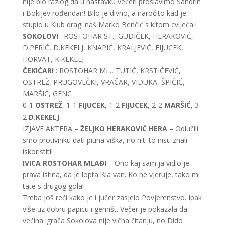
nije bio razlog da u nastavku večeri proslavimo Sandrin
i Bokijev rođendan! Bilo je divno, a naročito kad je
stupio u Klub dragi naš Marko Benčić s kitom cvijeća !
SOKOLOVI
: ROSTOHAR ST., GUDIČEK, HERAKOVIĆ,
D.PERIĆ, D.KEKELJ, KNAPIĆ, KRALJEVIĆ, FIJUCEK,
HORVAT, K.KEKELJ
ČEKIĆARI
: ROSTOHAR ML., TUTIĆ, KRSTIČEVIĆ,
OSTREŽ, PRUGOVEČKI, VRAČAR, VIDUKA, ŠPIČIĆ,
MARŠIĆ, GENC
0-1
OSTREŽ
, 1-1
FIJUCEK
, 1-2
FIJUCEK
, 2-2
MARŠIĆ
, 3-
2
D.KEKELJ
IZJAVE AKTERA –
ŽELJKO HERAKOVIĆ HERA
– Odlučili
smo protivniku dati piuna viška, no niti to nisu znali
iskoristiti!
IVICA ROSTOHAR MLAĐI
– Ono kaj sam ja vidio je
prava istina, da je lopta išla van. Ko ne vjeruje, tako mi
tate s drugog gola!
Treba još reći kako je i jučer zasjelo Povjerenstvo. Ipak
više uz dobru papicu i gemišt. Večer je pokazala da
većina igrača Sokolova nije vična čitanju, no Dido